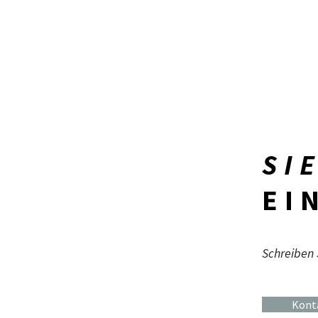
SI
EI
Schreiben 
Kont