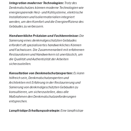
Integration moderner Technologien:
Trotz des
Denkmalschutzes können moderne Technologien wie
energiesparende Heiz- und Kühlsysteme, elektrische
Installationen und Isoliermaterialien integriert
werden, um den Komfort und die Energieeffizienz des
Gebäudes zu verbessern.
Handwerkliche Präzision und Fachkenntnisse:
Die
Sanierung eines denkmalgeschützten Gebäudes
erfordert oft spezialisiertes handwerkliches Können
und Fachwissen. Die Zusammenarbeit mit erfahrenen
Restauratoren und Handwerkern ist unerlässlich, um
die Qualität und Authentizität der Arbeiten
sicherzustellen.
Konsultation von Denkmalschutzexperten:
Es kann
hilfreich sein, Denkmalschutzexperten und
Architekten mit Erfahrung in der Restaurierung und
Sanierung von denkmalgeschützten Gebäuden zu
konsultieren, um sicherzustellen, dass alle
Maßnahmen den Denkmalschutzanforderungen
entsprechen.
Langfristige Erhaltungsstrategie:
Eine langfristige
Erhaltungsstrategie ist wichtig, um die langfristige
Pflege und Wartung des denkmalgeschützten
Gebäudes sicherzustellen und seine historische
Integrität zu bewahren. Dies kann regelmäßige